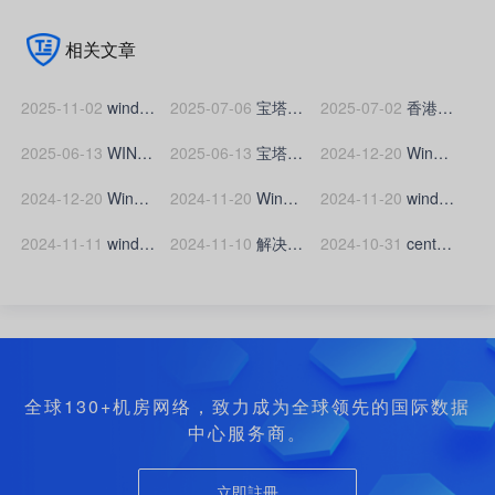
相关文章
2025-11-02
window系统常见事件ID,如何查看远程登录win系统服务器成功的IP?
2025-07-06
宝塔面板如何设置服务器时间自动同步
2025-07-02
香港服务器禁25端口吗？
2025-06-13
WIN服务器提示“为安全考虑，已锁定该用户账户，原因是登录尝试或密码更改尝试过多”的解决办法
2025-06-13
宝塔面板如何添加服务器IP、CDN节点IP白名单与黑名单？
2024-12-20
Windows服务器申请ssl证书时无法创建.well-known文件夹怎么办？
2024-12-20
Windows服务器如何创建/.well-known文件夹?
2024-11-20
Windows服务器如何升级扩容硬盘(磁盘)空间?
2024-11-20
windows2012系统服务器如何设置密码
2024-11-11
windows系统云服务器添加D盘的方法
2024-11-10
解决 Windows Server 2012 R2 远程桌面连接错误(由于没有远程桌面授权服务器可以提供许可证，远程会话被中断。请跟服务器管理员联系)的方法
2024-10-31
centos服务器更换yum源更换为阿里云教程，解决yum源失效报错
全球130+机房网络，致力成为全球领先的国际数据
中心服务商。
立即註冊