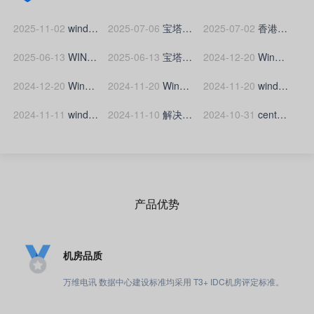
2025-11-02
window系统常见事件ID,如何查看远程登录win系统服务器成功的IP?
2025-07-06
宝塔面板如何设置服务器时间自动同步
2025-07-02
香港服务器禁25端口吗？
2025-06-13
WIN服务器提示“为安全考虑，已锁定该用户账户，原因是登录尝试或密码更改尝试过多”的解决办法
2025-06-13
宝塔面板如何添加服务器IP、CDN节点IP白名单与黑名单？
2024-12-20
Windows服务器申请ssl证书时无法创建.well-known文件夹怎么办？
2024-12-20
Windows服务器如何创建/.well-known文件夹?
2024-11-20
Windows服务器如何升级扩容硬盘(磁盘)空间?
2024-11-20
windows2012系统服务器如何设置密码
2024-11-11
windows系统云服务器添加D盘的方法
2024-11-10
解决 Windows Server 2012 R2 远程桌面连接错误(由于没有远程桌面授权服务器可以提供许可证，远程会话被中断。请跟服务器管理员联系)的方法
2024-10-31
centos服务器更换yum源更换为阿里云教程，解决yum源失效报错
产品优势
机房品质
万维电讯 数据中心建设标准均采用 T3+ IDC机房评定标准。