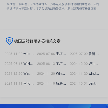
高性能、低延迟，专为游戏打造。万维电讯提供多种规格的服务器，支持
快速搭建与灵活扩展，满足各类游戏场景需求，助力玩家畅享极致体验。
德国云站群服务器相关文章
2025-11-02
window系统常见事件ID,如何查看远程登录win系统服务器成功的IP?
2025-07-06
宝塔面板如何设置服务器时间自动同步
2025-07-02
香港服务器禁25端口吗？
2025-06-13
WIN服务器提示“为安全考虑，已锁定该用户账户，原因是登录尝试或密码更改尝试过多”的解决办法
2025-06-13
宝塔面板如何添加服务器IP、CDN节点IP白名单与黑名单？
2024-12-20
Windows服务器申请ssl证书时无法创建.well-known文件夹怎么办？
2024-12-20
Windows服务器如何创建/.well-known文件夹?
2024-11-20
Windows服务器如何升级扩容硬盘(磁盘)空间?
2024-11-20
windows2012系统服务器如何设置密码
2024-11-11
windows系统云服务器添加D盘的方法
2024-11-10
解决 Windows Server 2012 R2 远程桌面连接错误(由于没有远程桌面授权服务器可以提供许可证，远程会话被中断。请跟服务器管理员联系)的方法
2024-10-31
centos服务器更换yum源更换为阿里云教程，解决yum源失效报错