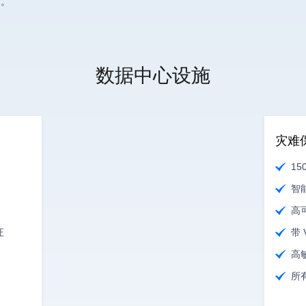
台。
数据中心设施
灾难
15
智
高
证
带
高
所